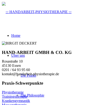
Home
HAND-ARBEIT GMBH & CO. KG
Über uns
Rosastraße 10
45130 Essen
0201 / 64 93 95 60
kontakt@handarbeit-physiotherapie.de
Die Praxis
Praxis-Schwerpunkte
Physiotherapie
Die Philosophie
Trainingstherapie
Krankengymnastik
Massagetherapie